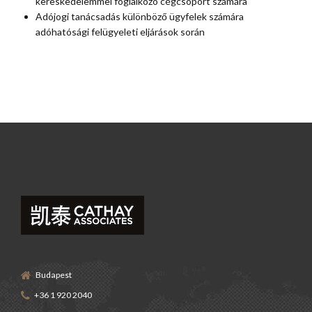
kereskedelemmel foglalkozó cégcsoport számára
Adójogi tanácsadás különböző ügyfelek számára
adóhatósági felügyeleti eljárások során
Budapest
+36 1 920 2040